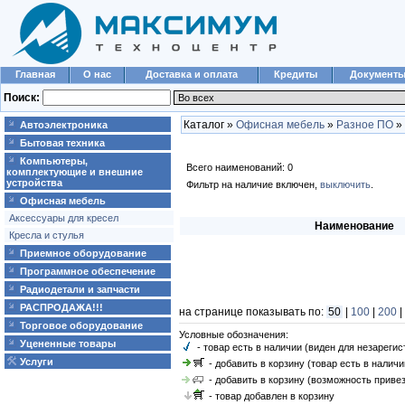
Главная
О нас
Доставка и оплата
Кредиты
Документ
Поиск:
Каталог »
Офисная мебель
»
Разное ПО
»
Автоэлектроника
Бытовая техника
Компьютеры,
Всего наименований: 0
комплектующие и внешние
устройства
Фильтр на наличие включен,
выключить
.
Офисная мебель
Аксессуары для кресел
Наименование
Кресла и стулья
Приемное оборудование
Программное обеспечение
Радиодетали и запчасти
РАСПРОДАЖА!!!
на странице показывать по:
50
|
100
|
200
|
Торговое оборудование
Условные обозначения:
Уцененные товары
- товар есть в наличии (виден для незареги
Услуги
- добавить в корзину (товар есть в наличи
- добавить в корзину (возможность привез
- товар добавлен в корзину