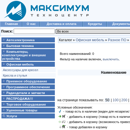
Главная
О нас
Доставка и оплата
Кредиты
Документ
Поиск:
Каталог »
Офисная мебель
»
Разное ПО
»
Автоэлектроника
Бытовая техника
Компьютеры,
Всего наименований: 0
комплектующие и внешние
устройства
Фильтр на наличие включен,
выключить
.
Офисная мебель
Аксессуары для кресел
Наименование
Кресла и стулья
Приемное оборудование
Программное обеспечение
Радиодетали и запчасти
РАСПРОДАЖА!!!
на странице показывать по:
50
|
100
|
200
|
Торговое оборудование
Условные обозначения:
Уцененные товары
- товар есть в наличии (виден для незареги
Услуги
- добавить в корзину (товар есть в наличи
- добавить в корзину (возможность привез
- товар добавлен в корзину