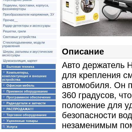
Подиумы, проставки, корпуса,
фазоинверторы
Преобразователи напряжения, ЗУ
Прочее__
Радар-детекторы и аксессуары
Решетки, грили
Световые устройства
Стеклоподъемники, модули
управления
Описание
Шнуры, разъемы и акустические
аксессуары
Шумоизоляция, карпет
Авто держатель H
Бытовая техника
для крепления с
Компьютеры,
комплектующие и внешние
устройства
автомобиля. Он п
Офисная мебель
Приемное оборудование
360 градусов, чт
Программное обеспечение
положение для у
Радиодетали и запчасти
РАСПРОДАЖА!!!
безопасности вод
Торговое оборудование
Уцененные товары
незаменимым по
Услуги