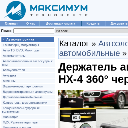
Главная
О нас
Доставка и оплата
Кредиты
Документ
Поиск:
Автоэлектроника
Каталог »
Автоэл
FM плееры, модуляторы
автомобильные
Авто ТВ, DVD, Мониторы
Автомагнитолы
Автосигнализации и аксессуары к
Держатель а
ним
Автоусилители
HX-4 360° ч
Акустика
Антенны
Видеокамеры, парктроники
Видеорегистраторы и аксессуары
Держатели автомобильные
Конверторы, шумоподавители
Конденсаторы буферные,
вольтметры
Навигация
ПДУ, Рулевые адаптеры
Переходные рамки