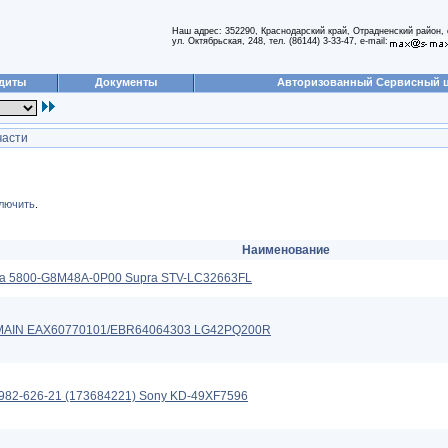
Наш адрес: 352290, Краснодарский край, Отрадненский район, 
ул. Октябрьская, 248, тел. (86144) 3-33-47, e-mail:
диты
Документы
Авторизованный Сервисный 
части
лючить
.
Наименование
та 5800-G8M48A-0P00 Supra STV-LC32663FL
MAIN EAX60770101/EBR64064303 LG42PQ200R
982-626-21 (173684221) Sony KD-49XF7596