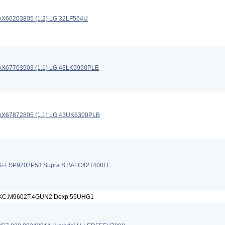
X66203805 (1.2) LG 32LF564U
X67703503 (1.1) LG 43LK5990PLE
AX67872805 (1.1) LG 43UK6300PLB
K-T.SP9202P53 Supra STV-LC42T400FL
KC.M9602T.4GUN2 Dexp 55UHG1