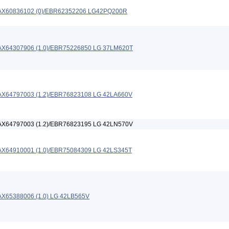
AX60836102 (0)/EBR62352206 LG42PQ200R
AX64307906 (1.0)/EBR75226850 LG 37LM620T
AX64797003 (1.2)/EBR76823108 LG 42LA660V
AX64797003 (1.2)/EBR76823195 LG 42LN570V
AX64910001 (1.0)/EBR75084309 LG 42LS345T
X65388006 (1.0) LG 42LB565V