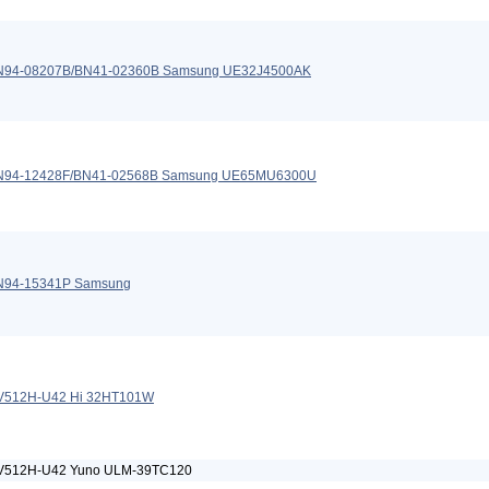
N94-08207B/BN41-02360B Samsung UE32J4500AK
N94-12428F/BN41-02568B Samsung UE65MU6300U
N94-15341P Samsung
V512H-U42 Hi 32HT101W
V512H-U42 Yuno ULM-39TC120