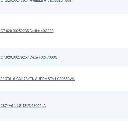
UC7.820.00243914 Hyundai H-LED55EU7008
C7.820.00252235 Doffler 40GF29
UC7.820.00279257 Dexp F32F7000C
L29GT616-CMI-78YTK SUPRA STV-LC30550WL
T-2874V6.1 LG 43UN68006LA