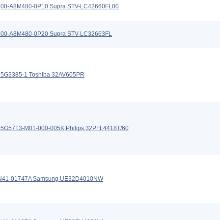
800-A8M480-0P10 Supra STV-LC42660FL00
800-A8M480-0P20 Supra STV-LC32663FL
15G3385-1 Toshiba 32AV605PR
5G5713-M01-000-005K Philips 32PFL4418T/60
N41-01747A Samsung UE32D4010NW