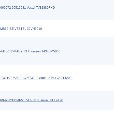
069072 20517681 Vestel TV32880FHD
7MB62-2.5 VESTEL 32VH3010
0-MT56T2-MAD2HG Thomson T43FSM5040
0-T31T0T-MAD2HG MT31LB Supra STV-LC40T420FL
800-A6M33G-0P20 VER00.05 Aiwa 50LE4120