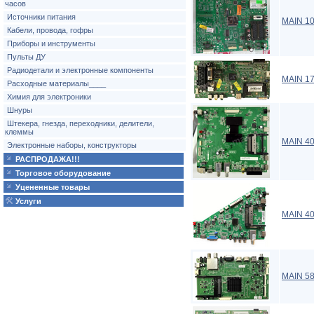
часов
Источники питания
MAIN 10
Кабели, провода, гофры
Приборы и инструменты
Пульты ДУ
Радиодетали и электронные компоненты
MAIN 1
Расходные материалы____
Химия для электроники
Шнуры
Штекера, гнезда, переходники, делители,
клеммы
MAIN 4
Электронные наборы, конструкторы
РАСПРОДАЖА!!!
Торговое оборудование
Уцененные товары
Услуги
MAIN 4
MAIN 5