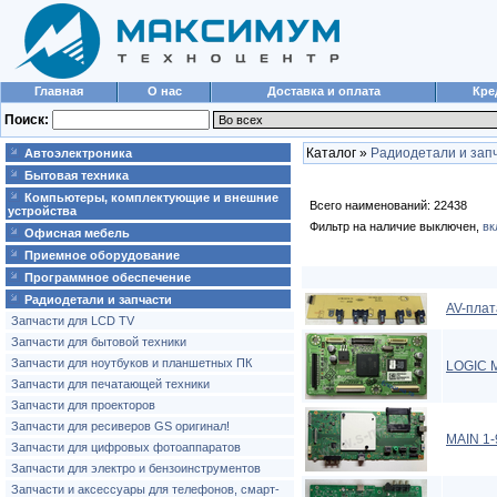
Главная
О нас
Доставка и оплата
Кре
Поиск:
Каталог »
Радиодетали и зап
Автоэлектроника
Бытовая техника
Компьютеры, комплектующие и внешние
Всего наименований: 22438
устройства
Фильтр на наличие выключен,
вк
Офисная мебель
Приемное оборудование
Программное обеспечение
Радиодетали и запчасти
AV-пла
Запчасти для LCD TV
Запчасти для бытовой техники
Запчасти для ноутбуков и планшетных ПК
LOGIC 
Запчасти для печатающей техники
Запчасти для проекторов
Запчасти для ресиверов GS оригинал!
MAIN 1-
Запчасти для цифровых фотоаппаратов
Запчасти для электро и бензоинструментов
Запчасти и аксессуары для телефонов, смарт-