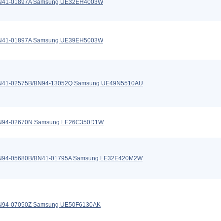
N41-01897A Samsung UE32EH4003W
N41-01897A Samsung UE39EH5003W
N41-02575B/BN94-13052Q Samsung UE49N5510AU
N94-02670N Samsung LE26C350D1W
N94-05680B/BN41-01795A Samsung LE32E420M2W
N94-07050Z Samsung UE50F6130AK