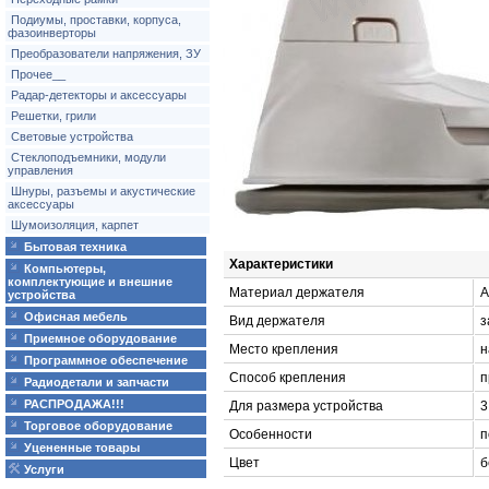
Подиумы, проставки, корпуса,
фазоинверторы
Преобразователи напряжения, ЗУ
Прочее__
Радар-детекторы и аксессуары
Решетки, грили
Световые устройства
Стеклоподъемники, модули
управления
Шнуры, разъемы и акустические
аксессуары
Шумоизоляция, карпет
Бытовая техника
Характеристики
Компьютеры,
комплектующие и внешние
Материал держателя
A
устройства
Офисная мебель
Вид держателя
з
Приемное оборудование
Место крепления
н
Программное обеспечение
Способ крепления
п
Радиодетали и запчасти
РАСПРОДАЖА!!!
Для размера устройства
3
Торговое оборудование
Особенности
п
Уцененные товары
Цвет
б
Услуги