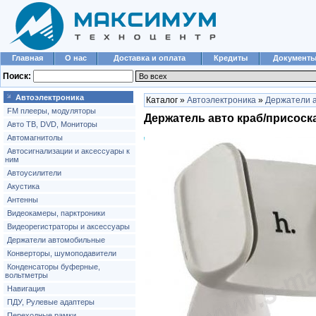
Главная
О нас
Доставка и оплата
Кредиты
Документ
Поиск:
Автоэлектроника
Каталог »
Автоэлектроника
»
Держатели 
FM плееры, модуляторы
Держатель авто краб/присоск
Авто ТВ, DVD, Мониторы
Автомагнитолы
Автосигнализации и аксессуары к
ним
Автоусилители
Акустика
Антенны
Видеокамеры, парктроники
Видеорегистраторы и аксессуары
Держатели автомобильные
Конверторы, шумоподавители
Конденсаторы буферные,
вольтметры
Навигация
ПДУ, Рулевые адаптеры
Переходные рамки