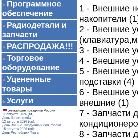
Программное
1 - Внешние 
обеспечение
накопители (1
Радиодетали и
2 - Внешние 
запчасти
(клавиатура,м
РАСПРОДАЖА!!!
3 - Внешние у
Торговое
4 - Внешние у
оборудование
5 - Внешние у
Уцененные
подставки (4)
товары
6 - Внешние 
Услуги
внешние (1)
7 - Запчасти 
Ближайшие праздники России
11 августа 2026 (вт):
День белого гриба
кондиционеро
12 августа 2026 (ср):
День Военно- воздушных сил России
15 августа 2026 (сб):
8 - Запчасти 
День Республики Тыва