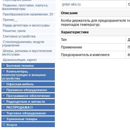
gstar-aks.ru
Подиумы, проставки, корпуса,
фазоинверторы
Описание
Преобразователи напряжения, ЗУ
Прочее__
Колба-держатель для предохранителя т
перепадов температур.
Радар-детекторы и аксессуары
Решетки, грили
Характеристики
Световые устройства
Тип
Д
Стеклоподъемники, модули
управления
Применение
П
Шнуры, разъемы и акустические
аксессуары
Предохранитель в комплекте
8
Шумоизоляция, карпет
Бытовая техника
Компьютеры,
комплектующие и внешние
устройства
Офисная мебель
Приемное оборудование
Программное обеспечение
Радиодетали и запчасти
РАСПРОДАЖА!!!
Торговое оборудование
Уцененные товары
Услуги