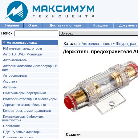
Главная
О нас
Доставка и оплата
Кредиты
Документ
Поиск:
Автоэлектроника
Каталог »
Автоэлектроника
»
Шнуры, разъ
FM плееры, модуляторы
Держатель предохранителя AG
Авто ТВ, DVD, Мониторы
Автомагнитолы
Автосигнализации и аксессуары к
ним
Автоусилители
Акустика
Антенны
Видеокамеры, парктроники
Видеорегистраторы и аксессуары
Держатели автомобильные
Конверторы, шумоподавители
Конденсаторы буферные,
вольтметры
Навигация
ПДУ, Рулевые адаптеры
Ссылки
Переходные рамки