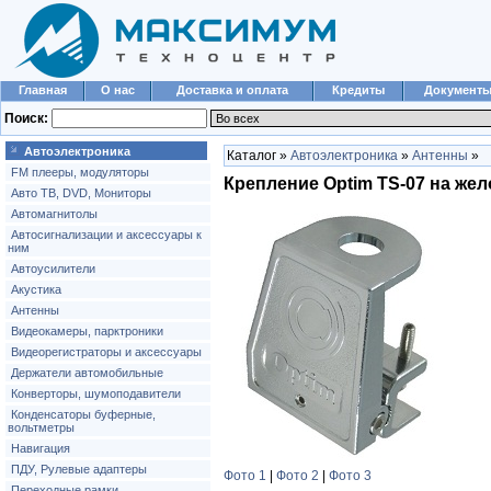
Главная
О нас
Доставка и оплата
Кредиты
Документ
Поиск:
Автоэлектроника
Каталог »
Автоэлектроника
»
Антенны
»
FM плееры, модуляторы
Крепление Optim TS-07 на жел
Авто ТВ, DVD, Мониторы
Автомагнитолы
Автосигнализации и аксессуары к
ним
Автоусилители
Акустика
Антенны
Видеокамеры, парктроники
Видеорегистраторы и аксессуары
Держатели автомобильные
Конверторы, шумоподавители
Конденсаторы буферные,
вольтметры
Навигация
ПДУ, Рулевые адаптеры
Фото 1
|
Фото 2
|
Фото 3
Переходные рамки