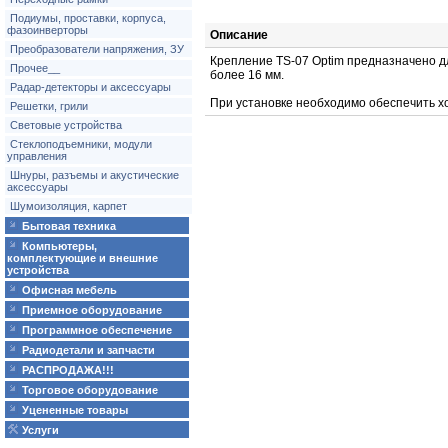
Подиумы, проставки, корпуса,
фазоинверторы
Описание
Преобразователи напряжения, ЗУ
Крепление TS-07 Optim предназначено д
Прочее__
более 16 мм.
Радар-детекторы и аксессуары
При установке необходимо обеспечить х
Решетки, грили
Световые устройства
Стеклоподъемники, модули
управления
Шнуры, разъемы и акустические
аксессуары
Шумоизоляция, карпет
Бытовая техника
Компьютеры,
комплектующие и внешние
устройства
Офисная мебель
Приемное оборудование
Программное обеспечение
Радиодетали и запчасти
РАСПРОДАЖА!!!
Торговое оборудование
Уцененные товары
Услуги