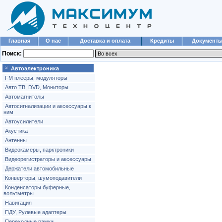
Главная
О нас
Доставка и оплата
Кредиты
Документ
Поиск:
Автоэлектроника
FM плееры, модуляторы
Авто ТВ, DVD, Мониторы
Автомагнитолы
Автосигнализации и аксессуары к
ним
Автоусилители
Акустика
Антенны
Видеокамеры, парктроники
Видеорегистраторы и аксессуары
Держатели автомобильные
Конверторы, шумоподавители
Конденсаторы буферные,
вольтметры
Навигация
ПДУ, Рулевые адаптеры
Переходные рамки