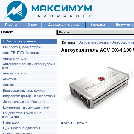
Главная
О нас
Доставка и оплата
Кредиты
Документ
Поиск:
Автоэлектроника
Каталог »
Автоэлектроника
»
Автоусилит
FM плееры, модуляторы
Автоусилитель ACV DX-4.100
Авто ТВ, DVD, Мониторы
Автомагнитолы
Автосигнализации и аксессуары к
ним
Автоусилители
Акустика
Антенны
Видеокамеры, парктроники
Видеорегистраторы и аксессуары
Держатели автомобильные
Конверторы, шумоподавители
Конденсаторы буферные,
вольтметры
Навигация
Фото 1
|
Фото 2
ПДУ, Рулевые адаптеры
Переходные рамки