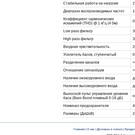
Стабильная работа на нагрузке
2
Диапазон воспроизводимых частот
1
Коэффициент гармонических
0
искажений (THD) @ 1 кГц (4 0м)
Low pass фильтр
3
High pass фильтр
3
Входная чувствительность
2
Усилитель басов, ступенчатый
0
Разделение каналов
>
Отношение сигнал/шум
>
Наличие низкоуровнего входа
д
Наличие высокоуровнего входа
д
Выносной пульт управления уровнем
н
баса (Bass Boost плавный 0-18 дБ)
Номинал предохранителя
4
Размеры (ДxШxВ)
2
Главная
|
О нас
|
Доставка и оплата
|
Креди