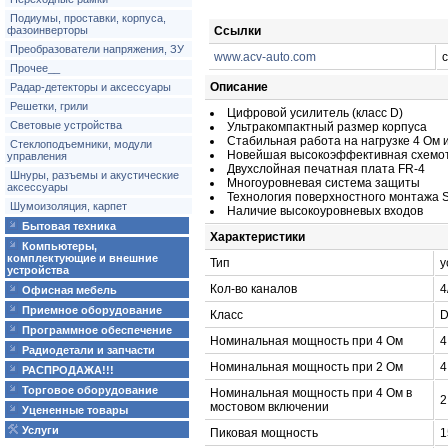
Подиумы, проставки, корпуса,
фазоинверторы
Ссылки
Преобразователи напряжения, ЗУ
www.acv-auto.com
Прочее__
Описание
Радар-детекторы и аксессуары
Решетки, грили
Цифровой усилитель (класс D)
Световые устройства
Ультракомпактный размер корпуса
Стабильная работа на нагрузке 4 Ом 
Стеклоподъемники, модули
Новейшая высокоэффективная схемо
управления
Двухслойная печатная плата FR-4
Шнуры, разъемы и акустические
Многоуровневая система защиты
аксессуары
Технология поверхностного монтажа
Шумоизоляция, карпет
Наличие высокоуровневых входов
Бытовая техника
Характеристики
Компьютеры,
комплектующие и внешние
Тип
у
устройства
Кол-во каналов
4
Офисная мебель
Приемное оборудование
Класс
Программное обеспечение
Номинальная мощность при 4 Ом
4
Радиодетали и запчасти
Номинальная мощность при 2 Ом
4
РАСПРОДАЖА!!!
Торговое оборудование
Номинальная мощность при 4 Ом в
2
мостовом включении
Уцененные товары
Услуги
Пиковая мощность
1