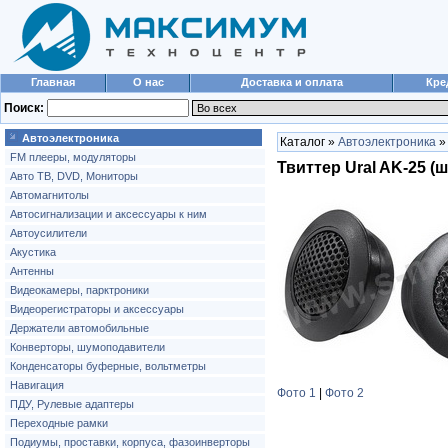
Главная
О нас
Доставка и оплата
Кре
Поиск:
Автоэлектроника
Каталог »
Автоэлектроника
FM плееры, модуляторы
Твиттер Ural AK-25 (
Авто ТВ, DVD, Мониторы
Автомагнитолы
Автосигнализации и аксессуары к ним
Автоусилители
Акустика
Антенны
Видеокамеры, парктроники
Видеорегистраторы и аксессуары
Держатели автомобильные
Конверторы, шумоподавители
Конденсаторы буферные, вольтметры
Навигация
Фото 1
|
Фото 2
ПДУ, Рулевые адаптеры
Переходные рамки
Подиумы, проставки, корпуса, фазоинверторы