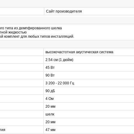
Сайт производителя
ого типа из демпфированного шелка
тной жидкостью
й комплект для любых типов инсталляций.
высокочастотная акустическая система
2.54 см (1 дюйм)
45 Вт
90 Вт
3 200 - 22 000 Гц
90 дБ
4 Ом
20 мм
шелк
20 мм
тия
47 мм