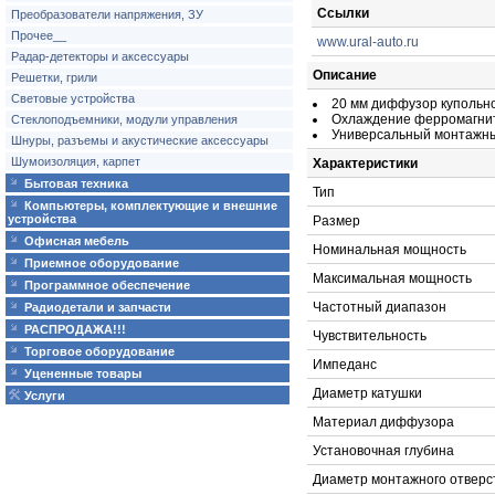
Ссылки
Преобразователи напряжения, ЗУ
Прочее__
www.ural-auto.ru
Радар-детекторы и аксессуары
Описание
Решетки, грили
Световые устройства
20 мм диффузор купольн
Охлаждение ферромагни
Стеклоподъемники, модули управления
Универсальный монтажны
Шнуры, разъемы и акустические аксессуары
Шумоизоляция, карпет
Характеристики
Бытовая техника
Тип
Компьютеры, комплектующие и внешние
устройства
Размер
Офисная мебель
Номинальная мощность
Приемное оборудование
Максимальная мощность
Программное обеспечение
Частотный диапазон
Радиодетали и запчасти
РАСПРОДАЖА!!!
Чувствительность
Торговое оборудование
Импеданс
Уцененные товары
Диаметр катушки
Услуги
Материал диффузора
Установочная глубина
Диаметр монтажного отверс