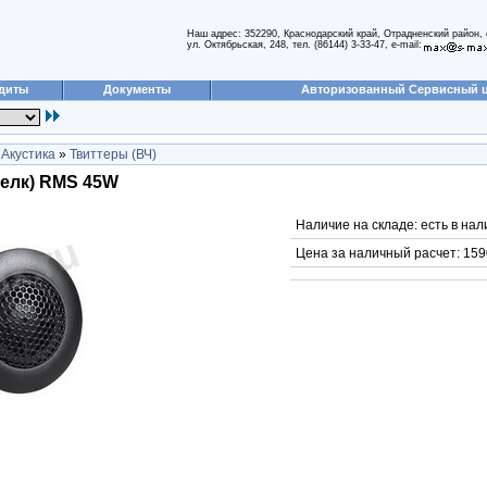
Наш адрес: 352290, Краснодарский край, Отрадненский район, 
ул. Октябрьская, 248, тел. (86144) 3-33-47, e-mail:
диты
Документы
Авторизованный Сервисный 
»
Акустика
»
Твиттеры (ВЧ)
шелк) RMS 45W
Наличие на складе: есть в нал
Цена за наличный расчет: 159