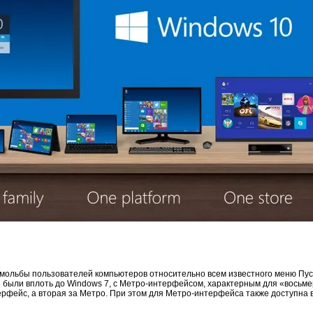
 мольбы пользователей компьютеров относительно всем известного меню Пуск
 были вплоть до Windows 7, с Метро-интерфейсом, характерным для «восьмер
ерфейс, а вторая за Метро. При этом для Метро-интерфейса также доступна 