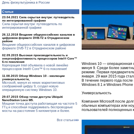
День физкультурника в России
Статьи
23.04.2021 Сила скрытая внутри: путеводитель
по интегрированной графике
Сила скрытая внутри: путеводитель по
интегрированной графике
26.12.2018 Вещание общероссийских каналов в
цифровом формате DVB-T2 в Отрадненском
районе
Вещание общероссийских каналов в цифровом
формате DVB-T2 в Отрадненском районе
02.09.2015 Высокая производительность и
энергоэффективность процессоров Intel® Core™
6-го поколения
Windows 10 — операционная с
Корпорация Intel объявила о новой линейке
минуя 9. Среди более заметн
процессоров Intel® Core™ 6-го поколения!
режиме. Первая предваритель
11.08.2015 Обзор Windows 10 - эволюции
января. 29 мая 2015 года ста
универсальности,
В течение первого года посл
Microsoft, минуя из неких маркетинговых
Windows 8.1 и Windows Phone
соображений цифру 9, создал новую
операционную систему Windows 10.
Универсальность
29.07.2015 Обзор точки доступа Ubiquiti
NanoStation Loco M5.
Компания Microsoft после дол
Мощная точка доступа работающая на частоте 5
обычных компьютерах или ноу
ГГц и способная поддерживать беспроводные
пользователей полноценных 
мосты на расстояние 5 километров и более.
Все статьи