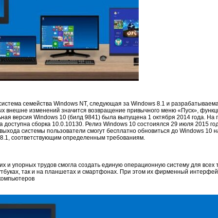
истема семейства Windows NT, следующая за Windows 8.1 и разрабатываемая
ых внешне изменений значится возвращение привычного меню «Пуск», функци
ная версия Windows 10 (билд 9841) была выпущена 1 октября 2014 года. На
ла доступна сборка 10.0.10130. Релиз Windows 10 состоиялся 29 июля 2015 год
е выхода системы пользователи смогут бесплатно обновиться до Windows 10 
 8.1, соответствующим определенным требованиям.
гих и упорных трудов смогла создать единую операционную систему для всех т
тбуках, так и на планшетах и смартфонах. При этом их фирменный интерфе
компьютеров