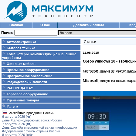
Главная
О нас
Доставка и оплата
Кре
Поиск:
Статьи
Автоэлектроника
Бытовая техника
11.08.2015
Компьютеры, комплектующие и внешние
устройства
Обзор Windows 10 - эволюци
Офисная мебель
Приемное оборудование
Microsoft, минуя из неких м
Программное обеспечение
​Microsoft, минуя из неких м
Радиодетали и запчасти
РАСПРОДАЖА!!!
Торговое оборудование
Уцененные товары
Услуги
Ближайшие праздники России
6 августа 2026 (чт):
День Железнодорожных войск России
7 августа 2026 (пт):
День Службы специальной связи и информации
Федеральной службы охраны России
8 августа 2026 (сб):