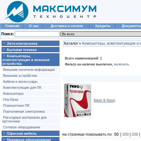
Главная
О нас
Доставка и оплата
Кредиты
Документ
Поиск:
Каталог »
Компьютеры, комплектующие и 
Автоэлектроника
Бытовая техника
Компьютеры,
Всего наименований: 1
комплектующие и внешние
устройства
Фильтр на наличие выключен,
включить
.
Внешние носители информации
Внешние устройства
Кабели и аксессуары
Комплектующие для ПК
Компьютеры
Ноутбуки
Nero 9 (box)
Планшетные ПК
Портативная электроника
Расходные материалы для
оргтехники
Сетевое оборудование
Офисная мебель
на странице показывать по:
50
|
100
|
200
|
Приемное оборудование