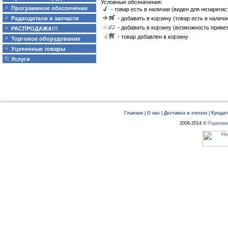
Условные обозначения:
Программное обеспечение
- товар есть в наличии (виден для незареги
- добавить в корзину (товар есть в наличи
Радиодетали и запчасти
- добавить в корзину (возможность привез
РАСПРОДАЖА!!!
- товар добавлен в корзину
Торговое оборудование
Уцененные товары
Услуги
Главная
|
О нас
|
Доставка и оплата
|
Креди
2006-2014 ©
Радиома