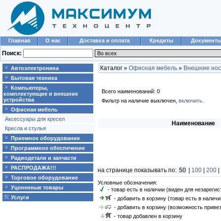
Главная
О нас
Доставка и оплата
Кредиты
Документ
Поиск:
Каталог »
Офисная мебель
»
Внешние но
Автоэлектроника
Бытовая техника
Компьютеры,
Всего наименований: 0
комплектующие и внешние
устройства
Фильтр на наличие выключен,
включить
.
Офисная мебель
Аксессуары для кресел
Наименование
Кресла и стулья
Приемное оборудование
Программное обеспечение
Радиодетали и запчасти
РАСПРОДАЖА!!!
на странице показывать по:
50
|
100
|
200
|
Торговое оборудование
Условные обозначения:
Уцененные товары
- товар есть в наличии (виден для незареги
Услуги
- добавить в корзину (товар есть в наличи
- добавить в корзину (возможность привез
- товар добавлен в корзину